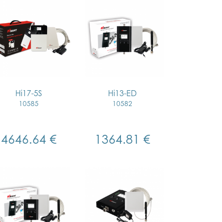
Hi17-5S
Hi13-ED
10585
10582
4646.64 €
1364.81 €