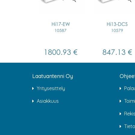
Hi17-EW
Hi13-DCS
10587
10579
1800.93 €
847.13 €
Laatuantenni Oy
Ohjee
Yritysesittely
Pala
Asiakkuus
Toim
Rekis
Tiet