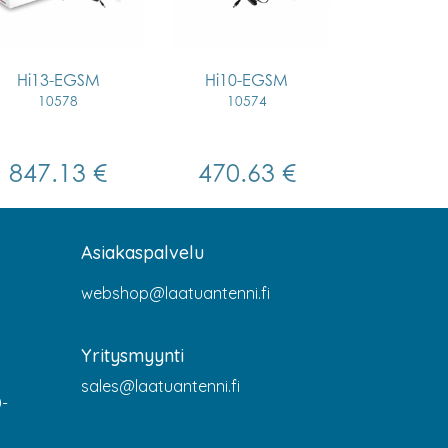
Hi13-EGSM
Hi10-EGSM
10578
10574
847.13 €
470.63 €
Asiakaspalvelu
webshop@laatuantenni.fi
Yritysmyynti
sales@laatuantenni.fi
0-