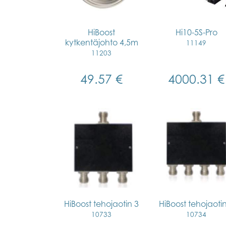
HiBoost
Hi10-5S-Pro
kytkentäjohto 4,5m
11149
11203
49.57 €
4000.31 €
HiBoost tehojaotin 3
HiBoost tehojaoti
10733
10734