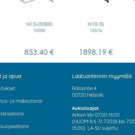
Hi13-LTE800
Hi10-5S
10580
10576
853.40 €
1898.19 €
t ja apua
Laatuantennin myymälä
utukset
Rälssintie 4
00720 Helsinki
itus- ja maksutavat
Aukioloajat
teriseloste
Arkisin klo 07:00-16:00
(HUOM! 8.6.-31.7.2026 klo 7:0
osuojaseloste
15:00) LA-SU suljettu