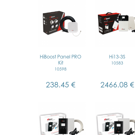
HiBoost Panel PRO
Hi13-3S
Kit
10583
10598
238.45 €
2466.08 €