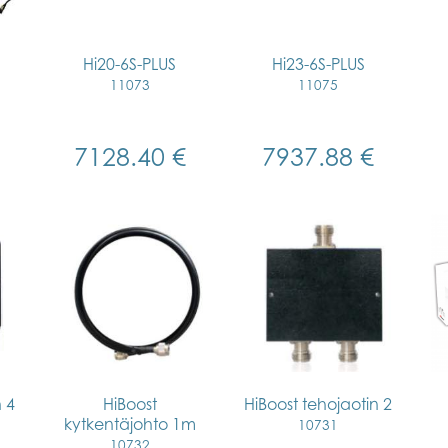
Hi20-6S-PLUS
Hi23-6S-PLUS
11073
11075
7128.40 €
7937.88 €
n 4
HiBoost
HiBoost tehojaotin 2
kytkentäjohto 1m
10731
10732