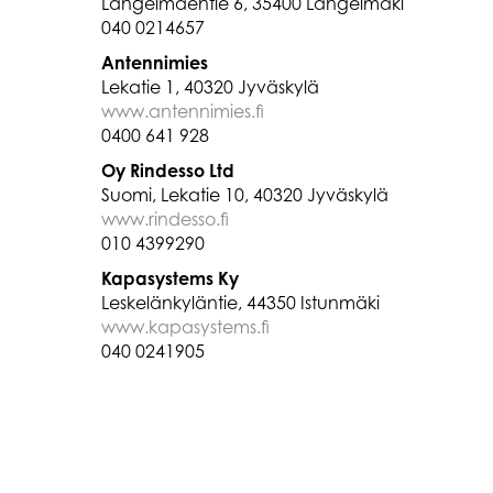
Längelmäentie 6, 35400 Längelmäki
040 0214657
Antennimies
Lekatie 1, 40320 Jyväskylä
www.antennimies.fi
0400 641 928
Oy Rindesso Ltd
Suomi, Lekatie 10, 40320 Jyväskylä
www.rindesso.fi
010 4399290
Kapasystems Ky
Leskelänkyläntie, 44350 Istunmäki
www.kapasystems.fi
040 0241905