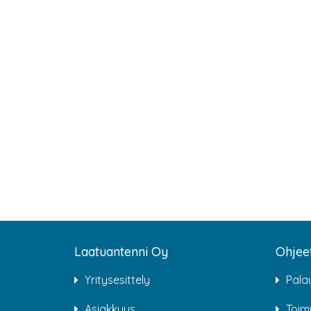
Laatuantenni Oy
Ohjee
Yritysesittely
Pala
Asiakkuus
Toim