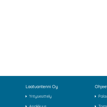
Laatuantenni Oy
Ohjee
Yritysesittely
Pala
Asiakkuus
Toim