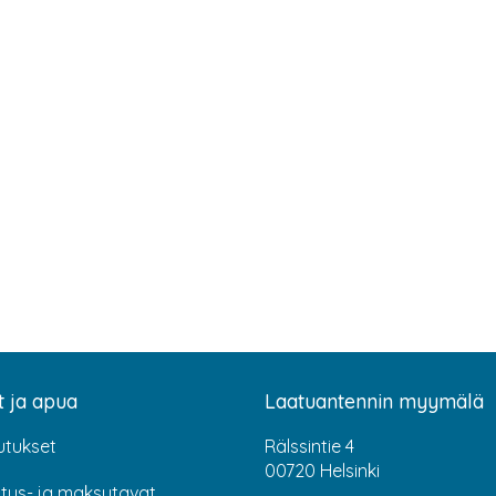
t ja apua
Laatuantennin myymälä
utukset
Rälssintie 4
00720 Helsinki
itus- ja maksutavat