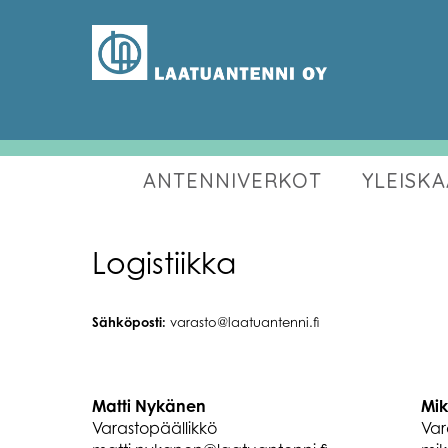
ANTENNIVERKOT
YLEISK
Logistiikka
Sähköposti:
varasto@laatuantenni.fi
Matti Nykänen
Mik
Varastopäällikkö
Var