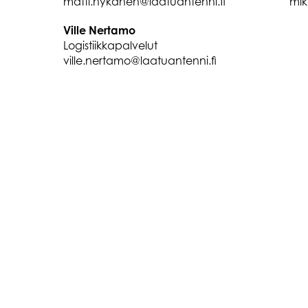
matti.nykanen@laatuantenni.fi
mik
Ville Nertamo
Logistiikkapalvelut
ville.nertamo@laatuantenni.fi