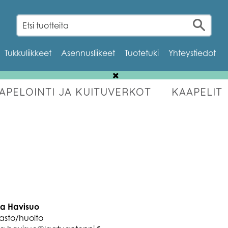
Tukkuliikkeet
Asennusliikeet
Tuotetuki
Yhteystiedot
AAPELOINTI JA KUITUVERKOT
KAAPELIT
OUTLET
a Havisuo
asto/huolto