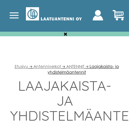
Etusivu
Antenniverkot
ANTENNIT
Laajakaista- ja
🡢
🡢
🡢
yhdistelmäantennit
LAAJAKAISTA-
JA
YHDISTELMÄANTE