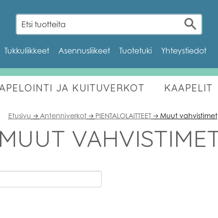
Tukkuliikkeet
Asennusliikeet
Tuotetuki
Yhteystiedot
AAPELOINTI JA KUITUVERKOT
KAAPELIT
OUTLET
Etusivu
Antenniverkot
PIENTALOLAITTEET
Muut vahvistimet
🡢
🡢
🡢
MUUT VAHVISTIME