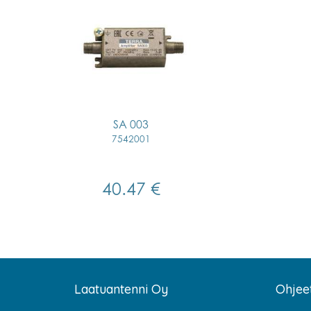
SA 003
7542001
40.47 €
Laatuantenni Oy
Ohjee