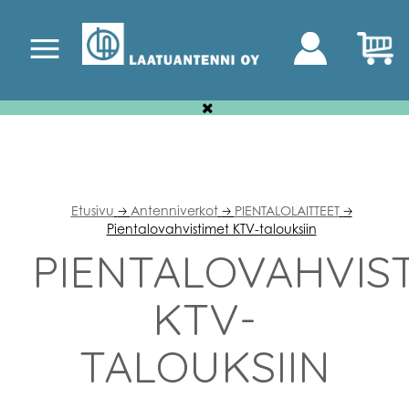
Etusivu
Antenniverkot
PIENTALOLAITTEET
🡢
🡢
🡢
Pientalovahvistimet KTV-talouksiin
PIENTALOVAHVIS
KTV-
TALOUKSIIN