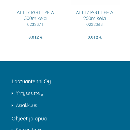
AL117 RG11 PE A
AL117 RG11 PE A
500m kela
250m kela
0232371
0232368
3.012 €
3.012 €
Laatuantenni Oy
Yritysesittely
Asiakkuus
Ohjeet ja apua