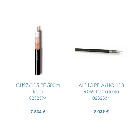
CU27/115 PE 500m
AL113 PE A/HQ 113
kela
RG6 100m kela
0232394
0232334
7.834 €
2.039 €