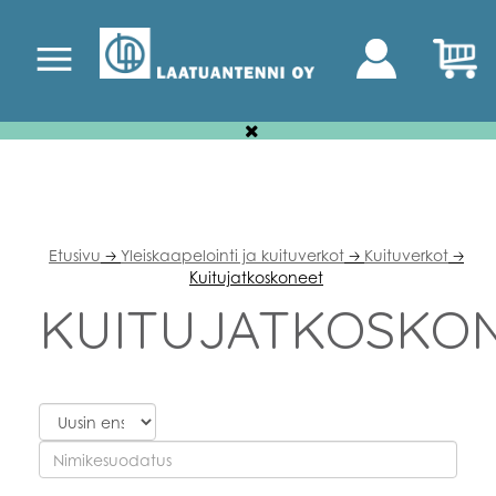
Etusivu
Yleiskaapelointi ja kuituverkot
Kuituverkot
🡢
🡢
🡢
Kuitujatkoskoneet
KUITUJATKOSKO