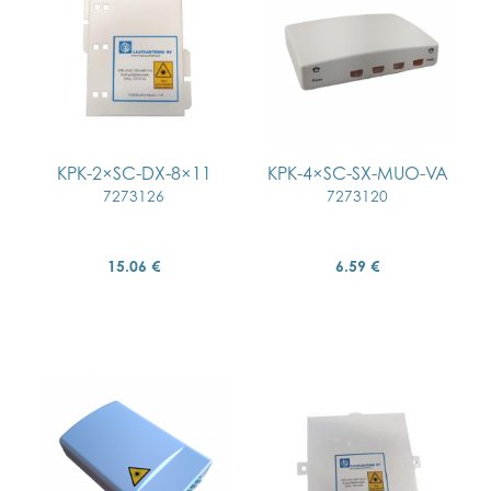
KPK-2×SC-DX-8×11
KPK-4×SC-SX-MUO-VA
7273126
7273120
15.06 €
6.59 €