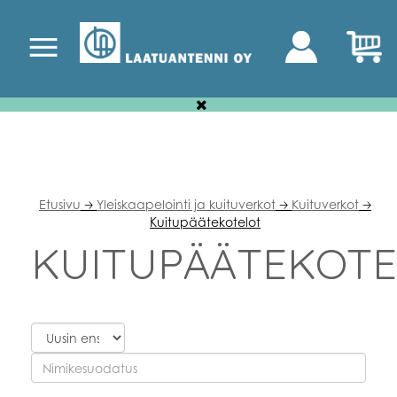
Etusivu
Yleiskaapelointi ja kuituverkot
Kuituverkot
🡢
🡢
🡢
Kuitupäätekotelot
KUITUPÄÄTEKOT