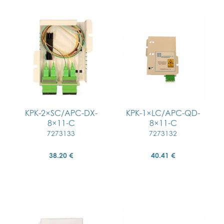
KPK-2×SC/APC-DX-
KPK-1×LC/APC-QD-
8×11-C
8×11-C
7273133
7273132
38.20 €
40.41 €