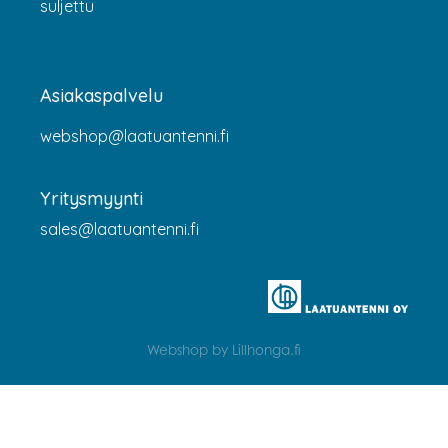
suljettu
Asiakaspalvelu
webshop@laatuantenni.fi
Yritysmyynti
sales@laatuantenni.fi
Webshop by Lillhonga.fi