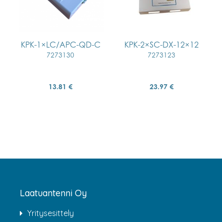
KPK-1×LC/APC-QD-C
KPK-2×SC-DX-12×12
7273130
7273123
13.81 €
23.97 €
Laatuantenni Oy
Yritysesittely