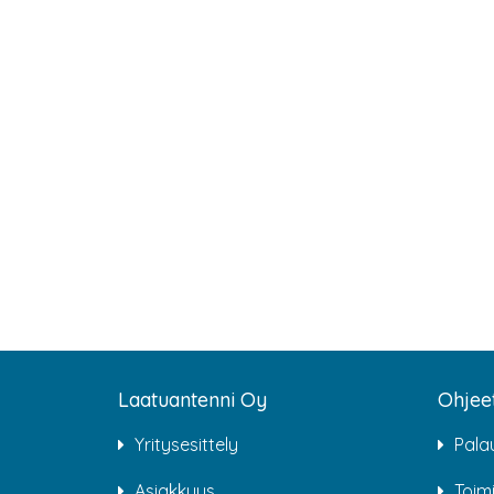
Laatuantenni Oy
Ohjee
Yritysesittely
Pala
Asiakkuus
Toim