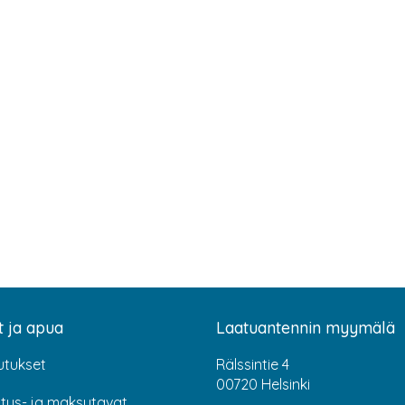
t ja apua
Laatuantennin myymälä
utukset
Rälssintie 4
00720 Helsinki
itus- ja maksutavat