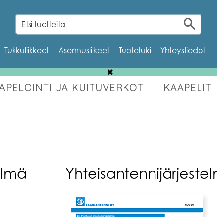
Tukkuliikkeet
Asennusliikeet
Tuotetuki
Yhteystiedot
AAPELOINTI JA KUITUVERKOT
KAAPELIT
OUTLET
elmä
Yhteisantennijärjeste