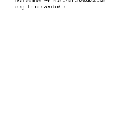
ihanteellinen Wi-Fi-tukiasema keskikokoisiin
langattomiin verkkoihin.