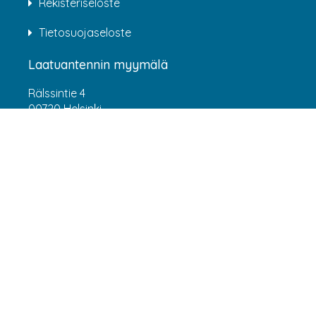
Rekisteriseloste
Tietosuojaseloste
Laatuantennin myymälä
Rälssintie 4
00720 Helsinki
Aukioloajat
Arkisin klo 07:00-16:00
(HUOM! 8.6.-31.7.2026 klo 7:00-15:00) LA-SU
suljettu
Asiakaspalvelu
webshop@laatuantenni.fi