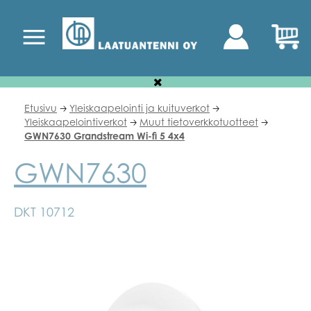
Etusivu
Yleiskaapelointi ja kuituverkot
🡢
🡢
Yleiskaapelointiverkot
Muut tietoverkkotuotteet
🡢
🡢
GWN7630 Grandstream Wi-fi 5 4x4
GWN7630
DKT 10712