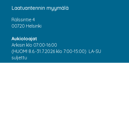
Laatuantennin myymälä
Rälssintie 4
00720 Helsinki
Aukioloajat
Arkisin klo 07:00-16:00
(HUOM! 8.6.-31.7.2026 klo 7:00-15:00) LA-SU
suljettu
Asiakaspalvelu
webshop@laatuantenni.fi
Yritysmyynti
sales@laatuantenni.fi