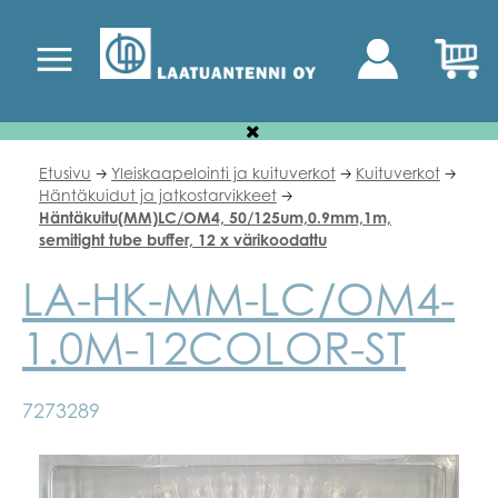
Etusivu
Yleiskaapelointi ja kuituverkot
Kuituverkot
🡢
🡢
🡢
Häntäkuidut ja jatkostarvikkeet
🡢
Häntäkuitu(MM)LC/OM4, 50/125um,0.9mm,1m,
semitight tube buffer, 12 x värikoodattu
LA-HK-MM-LC/OM4-
1.0M-12COLOR-ST
7273289