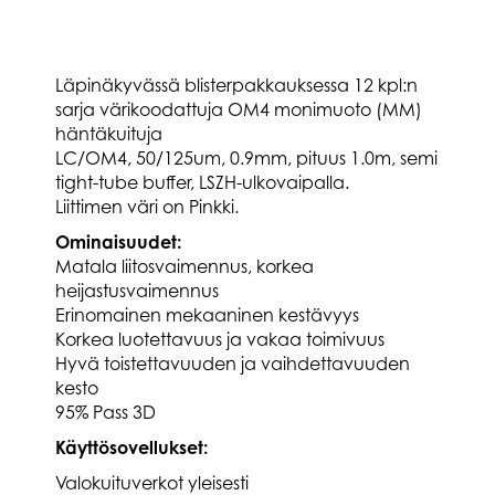
Läpinäkyvässä blisterpakkauksessa 12 kpl:n
sarja värikoodattuja OM4 monimuoto (MM)
häntäkuituja
LC/OM4, 50/125um, 0.9mm, pituus 1.0m, semi
tight-tube buffer, LSZH-ulkovaipalla.
Liittimen väri on Pinkki.
Ominaisuudet:
Matala liitosvaimennus, korkea
heijastusvaimennus
Erinomainen mekaaninen kestävyys
Korkea luotettavuus ja vakaa toimivuus
Hyvä toistettavuuden ja vaihdettavuuden
kesto
95% Pass 3D
Käyttösovellukset:
Valokuituverkot yleisesti