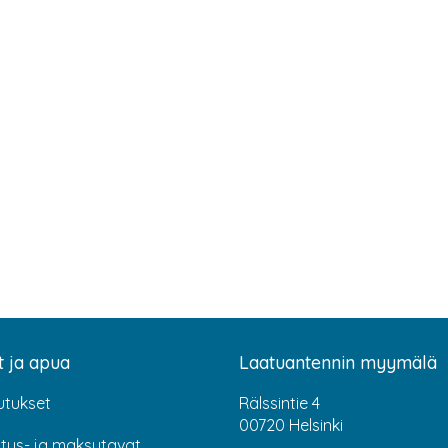
t ja apua
Laatuantennin myymälä
utukset
Rälssintie 4
00720 Helsinki
itus- ja maksutavat