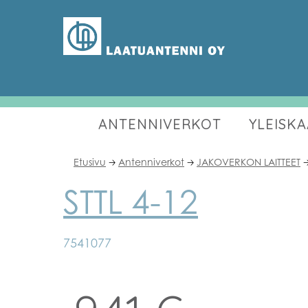
ANTENNIVERKOT
YLEISK
Etusivu
Antenniverkot
JAKOVERKON LAITTEET
🡢
🡢

STTL 4-12
7541077