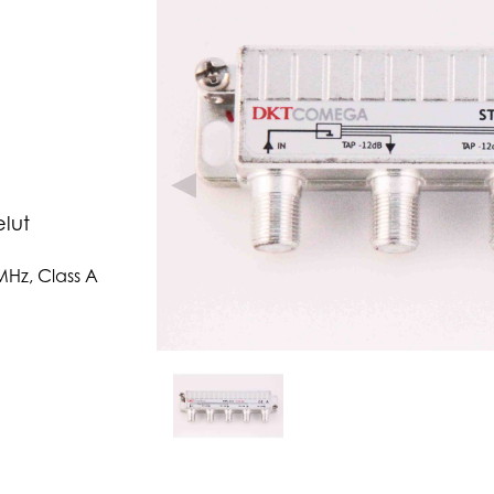
◀
elut
MHz, Class A