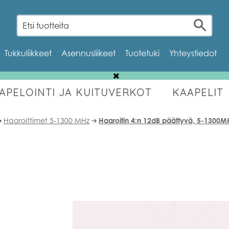
Tukkuliikkeet
Asennusliikeet
Tuotetuki
Yhteystiedot
AAPELOINTI JA KUITUVERKOT
KAAPELIT
OUTLET
Haaroittimet 5-1300 MHz
Haaroitin 4:n 12dB päättyvä, 5-1300M

🡢