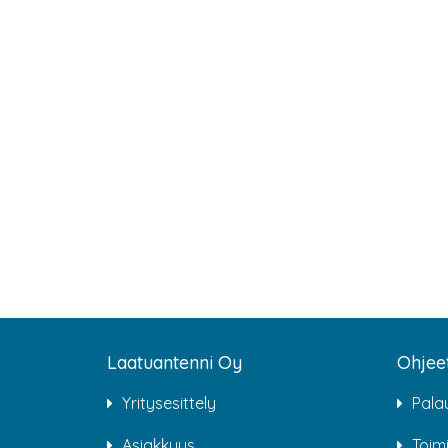
Laatuantenni Oy
Ohjee
Yritysesittely
Pala
Asiakkuus
Toim