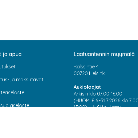
t ja apua
Laatuantennin myymälä
utukset
Rälssintie 4
00720 Helsinki
itus- ja maksutavat
Aukioloajat
teriseloste
Arkisin klo 07:00-16:00
(HUOM! 8.6.-31.7.2026 klo 7:0
osuojaseloste
15:00) LA-SU suljettu