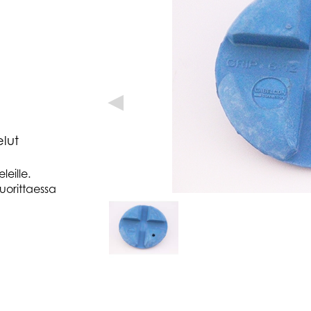
◀
elut
eille.
uorittaessa