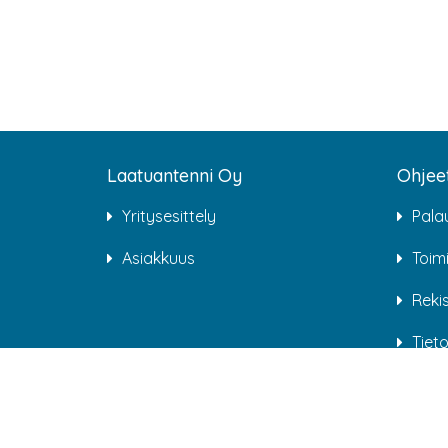
Laatuantenni Oy
Ohjee
Yritysesittely
Pala
Asiakkuus
Toim
Rekis
Tiet