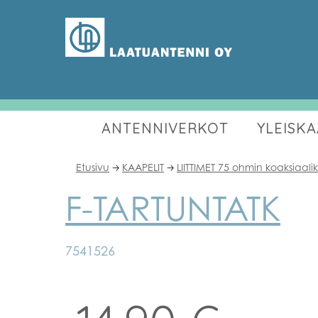
ANTENNIVERKOT
YLEISK
Etusivu
KAAPELIT
LIITTIMET 75 ohmin koaksiaali
🡢
🡢
F-TARTUNTATK
7541526