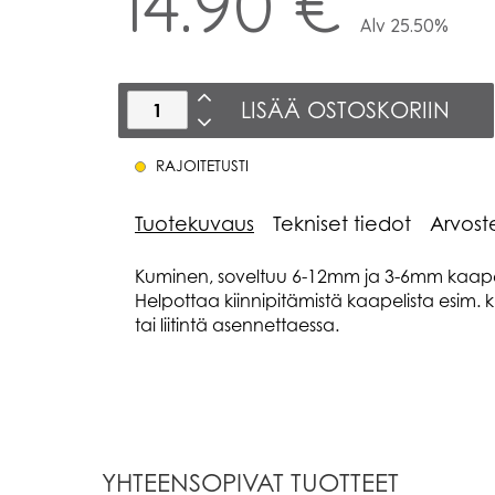
14.90 €
Alv 25.50%
LISÄÄ OSTOSKORIIN
RAJOITETUSTI
Tuotekuvaus
Tekniset tiedot
Arvost
Kuminen, soveltuu 6-12mm ja 3-6mm kaapel
Helpottaa kiinnipitämistä kaapelista esim. k
tai liitintä asennettaessa.
YHTEENSOPIVAT TUOTTEET