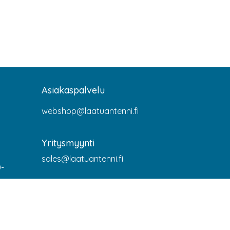
Asiakaspalvelu
webshop@laatuantenni.fi
Yritysmyynti
sales@laatuantenni.fi
0-