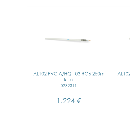
AL102 PVC A/HQ 103 RG6 250m
AL10
kela
0232311
1.224 €