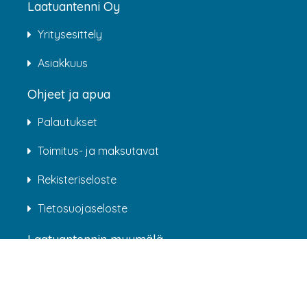
Laatuantenni Oy
Yritysesittely
Asiakkuus
Ohjeet ja apua
Palautukset
Toimitus- ja maksutavat
Rekisteriseloste
Tietosuojaseloste
Laatuantennin myymälä
Rälssintie 4
00720 Helsinki