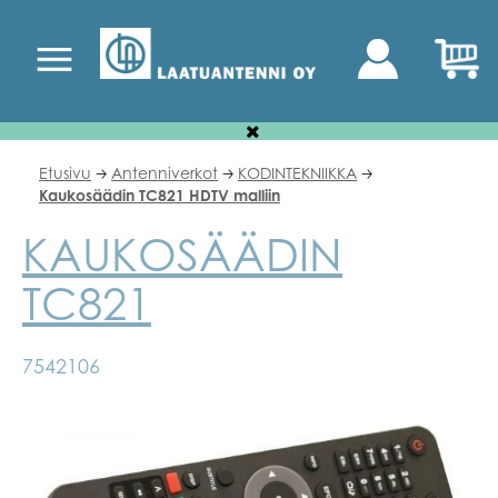
Etusivu
Antenniverkot
KODINTEKNIIKKA
🡢
🡢
🡢
Kaukosäädin TC821 HDTV malliin
KAUKOSÄÄDIN
TC821
7542106