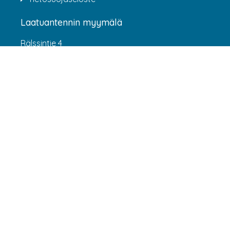
Laatuantennin myymälä
Rälssintie 4
00720 Helsinki
Aukioloajat
Arkisin klo 07:00-16:00
(HUOM! 8.6.-31.7.2026 klo 7:00-15:00) LA-SU
suljettu
Asiakaspalvelu
webshop@laatuantenni.fi
Yritysmyynti
sales@laatuantenni.fi