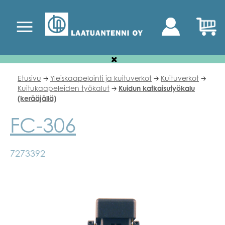
Etusivu
Yleiskaapelointi ja kuituverkot
Kuituverkot
🡢
🡢
🡢
Kuitukaapeleiden työkalut
Kuidun katkaisutyökalu
🡢
(kerääjällä)
FC-306
7273392