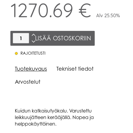
1270.69 €
Alv 25.50%
LISÄÄ OSTOSKORIIN
RAJOITETUSTI
Tuotekuvaus
Tekniset tiedot
Arvostelut
Kuidun katkaisutyökalu. Varustettu
leikkuujätteen kerääjällä. Nopea ja
helppokäyttöinen.