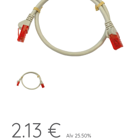
2.13 €
Alv 25.50%