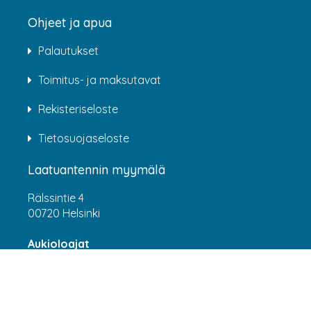
Ohjeet ja apua
Palautukset
Toimitus- ja maksutavat
Rekisteriseloste
Tietosuojaseloste
Laatuantennin myymälä
Rälssintie 4
00720 Helsinki
Aukioloajat
Arkisin klo 07:00-16:00
(HUOM! 8.6.-31.7.2026 klo 7:00-15:00) LA-SU
suljettu