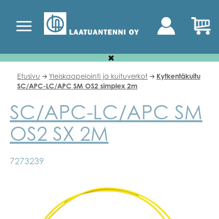
Etusivu
Yleiskaapelointi ja kuituverkot
Kytkentäkuitu
🡢
🡢
SC/APC-LC/APC SM OS2 simplex 2m
SC/APC-LC/APC SM
OS2 SX 2M
7273239