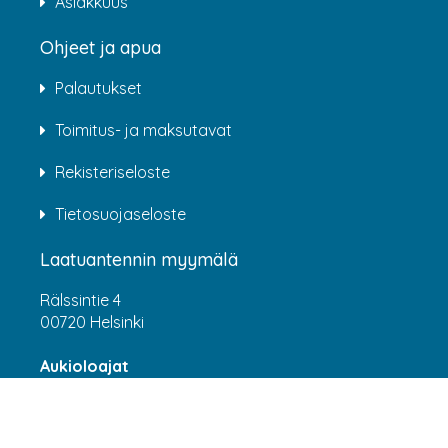
Asiakkuus
Ohjeet ja apua
Palautukset
Toimitus- ja maksutavat
Rekisteriseloste
Tietosuojaseloste
Laatuantennin myymälä
Rälssintie 4
00720 Helsinki
Aukioloajat
Arkisin klo 07:00-16:00
(HUOM! 8.6.-31.7.2026 klo 7:00-15:00) LA-SU
suljettu