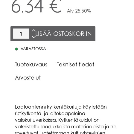
6.34 €
Alv 25.50%
LISÄÄ OSTOSKORIIN
VARASTOSSA
Tuotekuvaus
Tekniset tiedot
Arvostelut
Laatuantenni kytkentäkuituja käytetään
ristikytkentä- ja laitekaapeleina
valokuituverkoissa. Kytkentäkuidut on
valmistettu laadukkaista materiaaleista ja ne
soveltuvat luotettavaan kuituyhteyksien