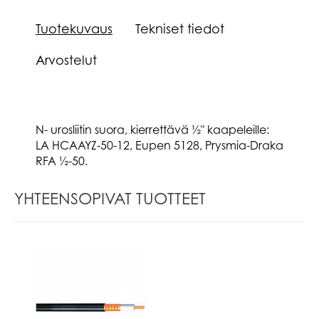
Tuotekuvaus
Tekniset tiedot
Arvostelut
N- urosliitin suora, kierrettävä ½" kaapeleille:
LA HCAAYZ-50-12, Eupen 5128, Prysmia-Draka
RFA ½-50.
YHTEENSOPIVAT TUOTTEET