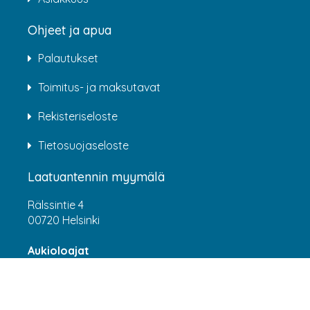
Ohjeet ja apua
Palautukset
Toimitus- ja maksutavat
Rekisteriseloste
Tietosuojaseloste
Laatuantennin myymälä
Rälssintie 4
00720 Helsinki
Aukioloajat
Arkisin klo 07:00-16:00
(HUOM! 8.6.-31.7.2026 klo 7:00-15:00) LA-SU
suljettu