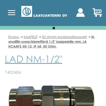
Etusivu
KAAPELIT
50 ohmin koaksiaalikaapelit
N-
🡢
🡢
🡢
urosliitin suora/kierrettävä 1/2" kaapeleille mm. LA
HCAAYZ-50-12, IP 68, 50 Ohm.
LAD NM-1/2"
7402486