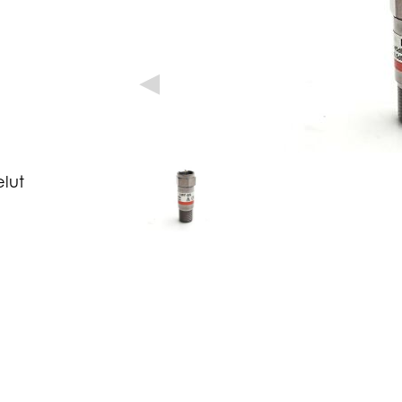
◀
elut