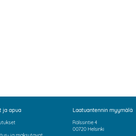
t ja apua
Laatuantennin myymälä
utukset
Rälssintie 4
00720 Helsinki
itus- ja maksutavat