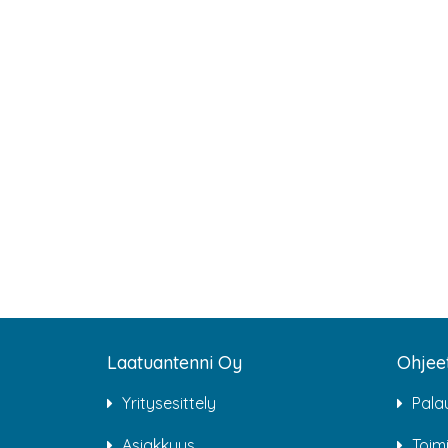
Laatuantenni Oy
Ohjee
Yritysesittely
Pala
Asiakkuus
Toim