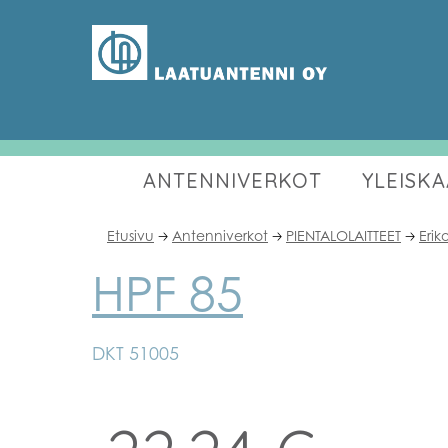
ANTENNIVERKOT
YLEISK
Etusivu
Antenniverkot
PIENTALOLAITTEET
Erik
🡢
🡢
🡢
HPF 85
DKT 51005