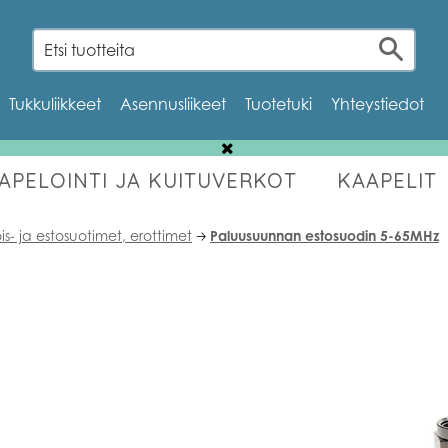
Tukkuliikkeet
Asennusliikeet
Tuotetuki
Yhteystiedot
AAPELOINTI JA KUITUVERKOT
KAAPELIT
OUTLET
ois- ja estosuotimet, erottimet
Paluusuunnan estosuodin 5-65MHz
🡢