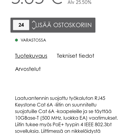
Alv 25.50%
LISÄÄ OSTOSKORIIN
VARASTOSSA
Tuotekuvaus
Tekniset tiedot
Arvostelut
Laatuantennin suojattu työkaluton RJ45
Keystone Cat 6A -liitin on suunniteltu
suojatuille Cat 6A -kaapeleille ja se täyttää
10GBase-T (500 MHz, luokka EA) vaatimukset.
Liitin tukee myös PoE+ tyypin 4 IEEE 802.3bt
sovelluksia. Liittimessä on nikkelöidystä