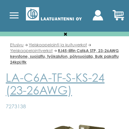
Etusivu
Yleiskaapelointi ja kuituverkot
🡢
🡢
Yleiskaapelointiverkot
RJ45-liitin Cat6A STP, 23-26AWG
🡢
keystone, suojattu, työkaluton, pölysuojalla, Bulk pakattu
24kpl/ltk
LA-C6A-TF-S-KS-24
(23-26AWG)
7273138