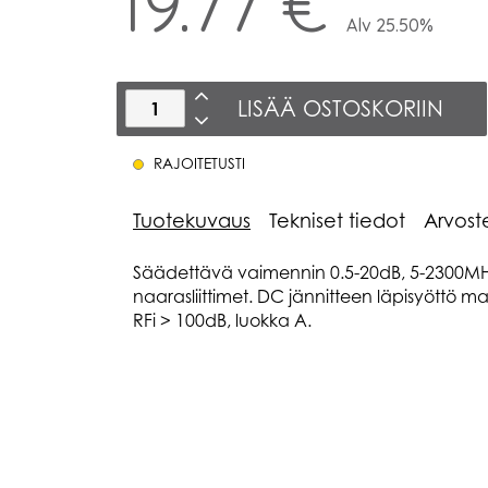
19.77 €
Alv 25.50%
LISÄÄ OSTOSKORIIN
RAJOITETUSTI
Tuotekuvaus
Tekniset tiedot
Arvost
Säädettävä vaimennin 0.5-20dB, 5-2300MHz
naarasliittimet. DC jännitteen läpisyöttö 
RFi > 100dB, luokka A.