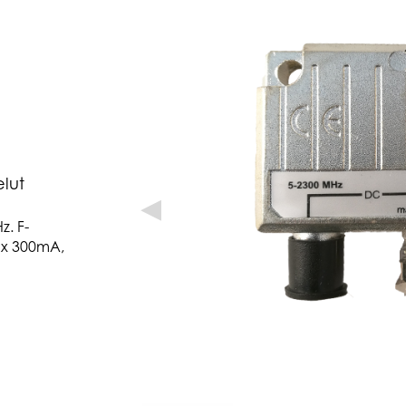
elut
◀
. F-
max 300mA,