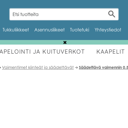
Tukkuliikkeet
Asennusliikeet
Tuotetuki
Yhteystiedot
AAPELOINTI JA KUITUVERKOT
KAAPELIT
OUTLET
Vaimentimet kiinteät ja säädettävät
Säädettävä vaimennin 0.

🡢