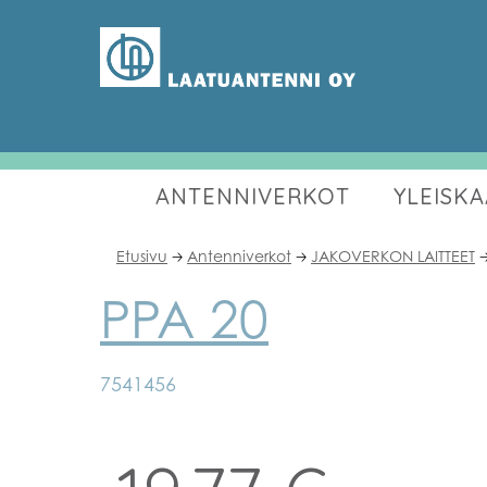
ANTENNIVERKOT
YLEISK
Etusivu
Antenniverkot
JAKOVERKON LAITTEET
🡢
🡢

PPA 20
7541456