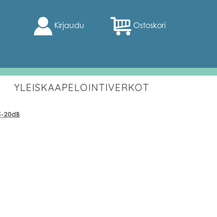
Kirjaudu
Ostoskori
YLEISKAAPELOINTIVERKOT
5-20dB