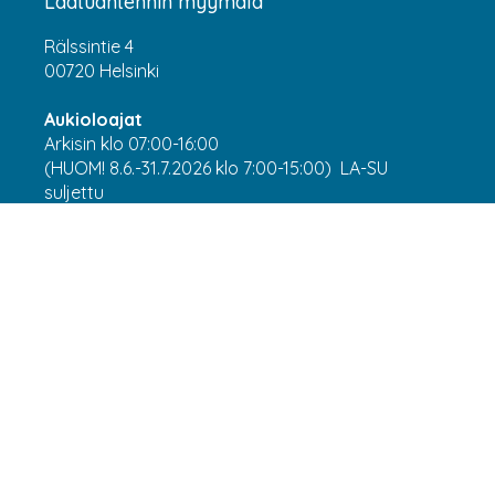
Laatuantennin myymälä
Rälssintie 4
00720 Helsinki
Aukioloajat
Arkisin klo 07:00-16:00
(HUOM! 8.6.-31.7.2026 klo 7:00-15:00) LA-SU
suljettu
Asiakaspalvelu
webshop@laatuantenni.fi
Yritysmyynti
sales@laatuantenni.fi