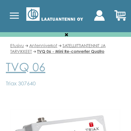
Etusivu
Antenniverkot
SATELLIITTIANTENNIT JA
🡢
🡢
TARVIKKEET
TVQ 06 - Mini Re-converter Quatro
🡢
TVQ 06
Triax 307640