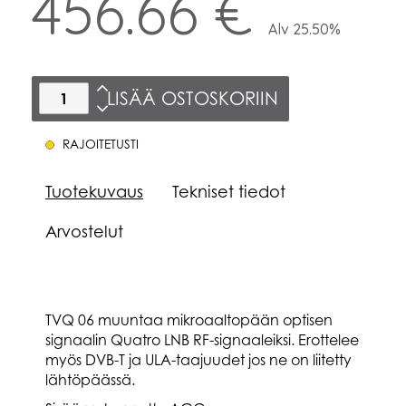
456.66 €
Alv 25.50%
LISÄÄ OSTOSKORIIN
RAJOITETUSTI
Tuotekuvaus
Tekniset tiedot
Arvostelut
TVQ 06 muuntaa mikroaaltopään optisen
signaalin Quatro LNB RF-signaaleiksi. Erottelee
myös DVB-T ja ULA-taajuudet jos ne on liitetty
lähtöpäässä.