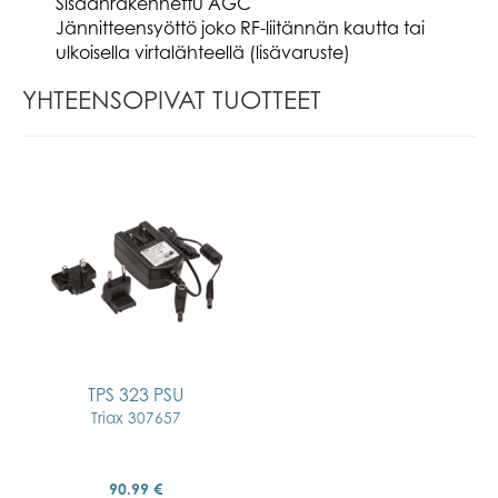
Sisäänrakennettu AGC
Jännitteensyöttö joko RF-liitännän kautta tai
ulkoisella virtalähteellä (lisävaruste)
YHTEENSOPIVAT TUOTTEET
TPS 323 PSU
Triax 307657
90.99 €