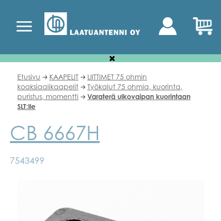
Etusivu
KAAPELIT
LIITTIMET 75 ohmin
🡢
🡢
koaksiaalikaapelit
Työkalut 75 ohmia, kuorinta,
🡢
puristus, momentti
Varaterä ulkovaipan kuorintaan
🡢
SLT:lle
CB 6667H
7543499