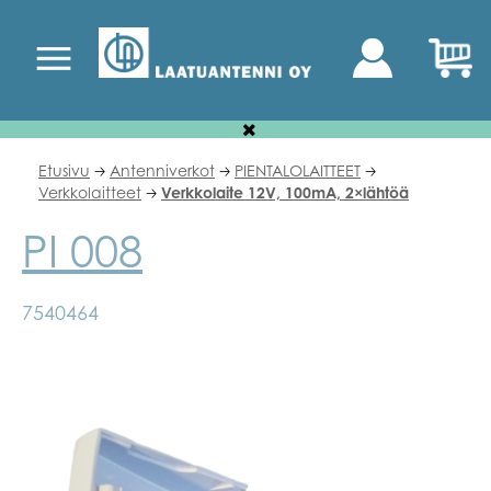
Etusivu
Antenniverkot
PIENTALOLAITTEET
🡢
🡢
🡢
Verkkolaitteet
Verkkolaite 12V, 100mA, 2×lähtöä
🡢
PI 008
7540464