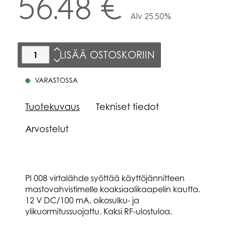
56.48 €
Alv 25.50%
LISÄÄ OSTOSKORIIN
VARASTOSSA
Tuotekuvaus
Tekniset tiedot
Arvostelut
PI 008 virtalähde syöttää käyttöjännitteen
mastovahvistimelle koaksiaalikaapelin kautta.
12 V DC/100 mA, oikosulku- ja
ylikuormitussuojattu. Kaksi RF-ulostuloa.