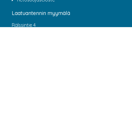
Laatuantennin myymälä
Rälssintie 4
00720 Helsinki
Aukioloajat
Arkisin klo 07:00-16:00
(HUOM! 8.6.-31.7.2026 klo 7:00-15:00) LA-SU
suljettu
Asiakaspalvelu
webshop@laatuantenni.fi
Yritysmyynti
sales@laatuantenni.fi