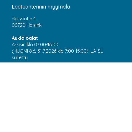
Laatuantennin myymälä
Rälssintie 4
00720 Helsinki
Aukioloajat
Arkisin klo 07:00-16:00
(HUOM! 8.6.-31.7.2026 klo 7:00-15:00) LA-SU
suljettu
Asiakaspalvelu
webshop@laatuantenni.fi
Yritysmyynti
sales@laatuantenni.fi