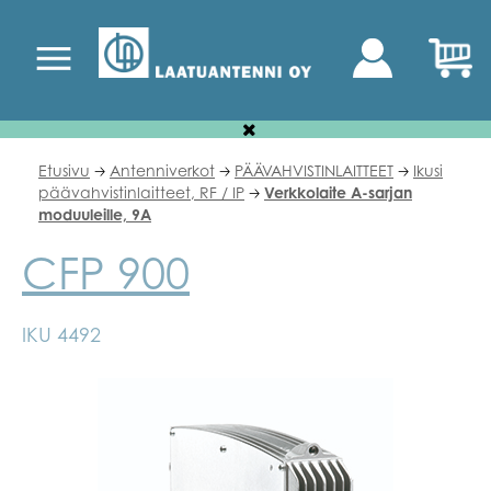
Etusivu
Antenniverkot
PÄÄVAHVISTINLAITTEET
Ikusi
🡢
🡢
🡢
päävahvistinlaitteet, RF / IP
Verkkolaite A-sarjan
🡢
moduuleille, 9A
CFP 900
IKU 4492