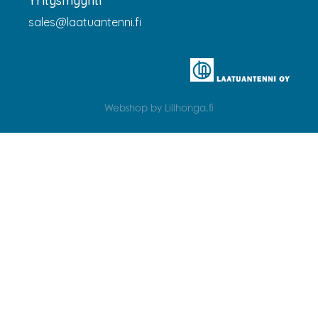
Yritysmyynti
sales@laatuantenni.fi
Webshop by Lillhonga.fi