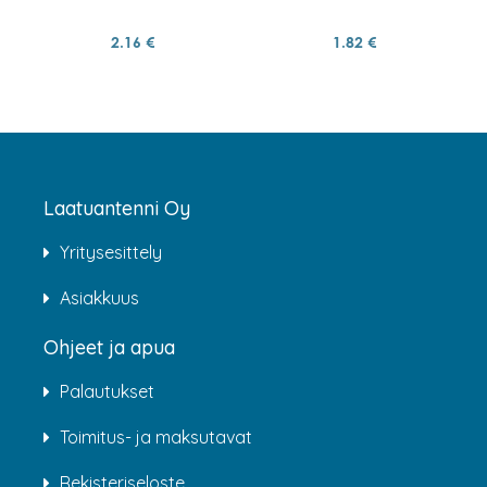
2.16 €
1.82 €
Laatuantenni Oy
Yritysesittely
Asiakkuus
Ohjeet ja apua
Palautukset
Toimitus- ja maksutavat
Rekisteriseloste