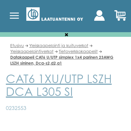
Etusivu
Yleiskaapelointi ja kuituverkot
🡢
🡢
Yleiskaapelointiverkot
Tietoverkkokaapelit
🡢
🡢
Datakaapeli CAT6 U/UTP simplex 1x4 parinen 23AWG
LSZH sininen, Dca-s2,d2,a1
CAT6 1XU/UTP LSZH
DCA L305 SI
0232553