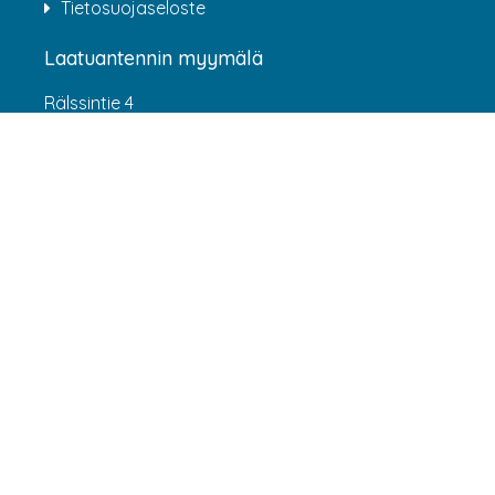
Tietosuojaseloste
Laatuantennin myymälä
Rälssintie 4
00720 Helsinki
Aukioloajat
Arkisin klo 07:00-16:00
(HUOM! 8.6.-31.7.2026 klo 7:00-15:00) LA-SU
suljettu
Asiakaspalvelu
webshop@laatuantenni.fi
Yritysmyynti
sales@laatuantenni.fi