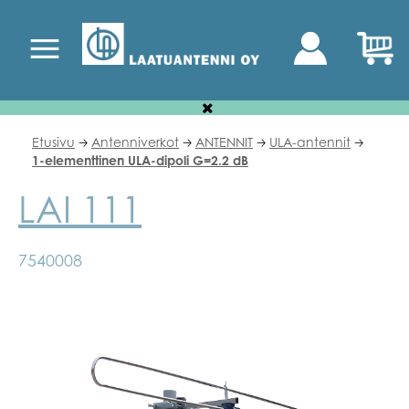
Etusivu
Antenniverkot
ANTENNIT
ULA-antennit
🡢
🡢
🡢
🡢
1-elementtinen ULA-dipoli G=2.2 dB
LAI 111
7540008