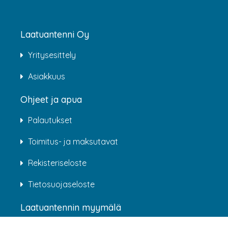
Laatuantenni Oy
Yritysesittely
Asiakkuus
Ohjeet ja apua
Palautukset
Toimitus- ja maksutavat
Rekisteriseloste
Tietosuojaseloste
Laatuantennin myymälä
Rälssintie 4