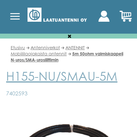
Etusivu
Antenniverkot
ANTENNIT
🡢
🡢
🡢
Mobiililaajakaista antennit
5m 50ohm valmiskaapeli
🡢
N-uros/SMA-urosliittimin
H155-NU/SMAU-5M
7402593