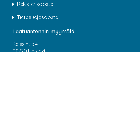
Rekisteriseloste
Tietosuojaseloste
Laatuantennin myymälä
Rälssintie 4
00720 Helsinki
Aukioloajat
Arkisin klo 07:00-16:00
(HUOM! 8.6.-31.7.2026 klo 7:00-15:00) LA-SU
suljettu
Asiakaspalvelu
webshop@laatuantenni.fi