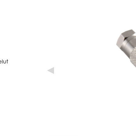
elut
◀