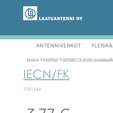
ANTENNIVERKOT
YLEISK
Etusivu
KAAPELIT
LIITTIMET 75 ohmin koaksiaali
🡢
🡢
IECN/FK
7541344