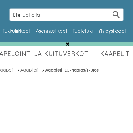
Tukkuliikkeet
Asennusliikeet
Tuotetuki
Yhteystiedot
AAPELOINTI JA KUITUVERKOT
KAAPELIT
OUTLET
kaapelit
Adapterit
Adapteri IEC-naaras/F-uros
🡢
🡢