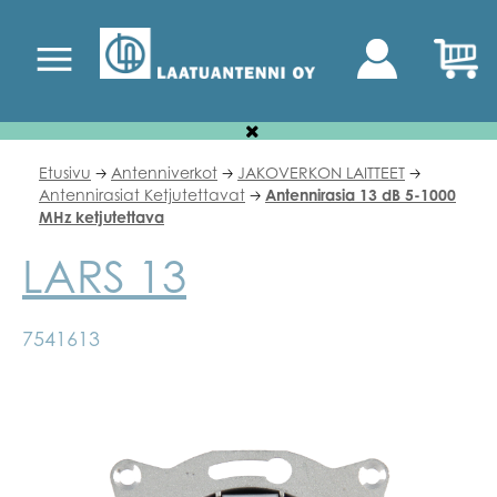
Etusivu
Antenniverkot
JAKOVERKON LAITTEET
🡢
🡢
🡢
Antennirasiat Ketjutettavat
Antennirasia 13 dB 5-1000
🡢
MHz ketjutettava
LARS 13
7541613