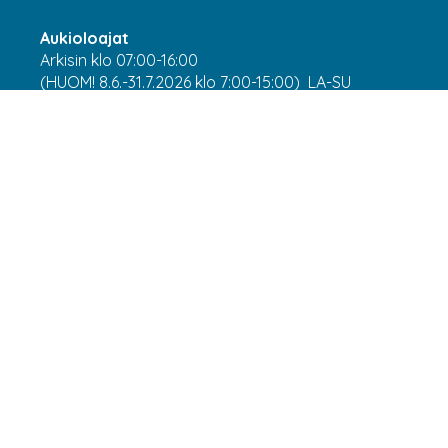
Aukioloajat
Arkisin klo 07:00-16:00
(HUOM! 8.6.-31.7.2026 klo 7:00-15:00) LA-SU
suljettu
Asiakaspalvelu
webshop@laatuantenni.fi
Yritysmyynti
sales@laatuantenni.fi
Webshop by Lillhonga.fi