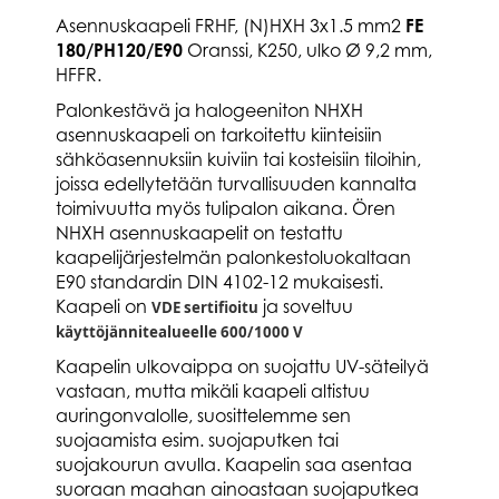
Asennuskaapeli FRHF, (N)HXH 3x1.5 mm2
FE
180/PH120/E90
Oranssi, K250, ulko Ø 9,2 mm,
HFFR.
Palonkestävä ja halogeeniton NHXH
asennuskaapeli on tarkoitettu kiinteisiin
sähköasennuksiin kuiviin tai kosteisiin tiloihin,
joissa edellytetään turvallisuuden kannalta
toimivuutta myös tulipalon aikana. Ören
NHXH asennuskaapelit on testattu
kaapelijärjestelmän palonkestoluokaltaan
E90 standardin DIN 4102-12 mukaisesti.
Kaapeli on
ja soveltuu
VDE sertifioitu
käyttöjännitealueelle 600/1000 V
Kaapelin ulkovaippa on suojattu UV-säteilyä
vastaan, mutta mikäli kaapeli altistuu
auringonvalolle, suosittelemme sen
suojaamista esim. suojaputken tai
suojakourun avulla. Kaapelin saa asentaa
suoraan maahan ainoastaan suojaputkea