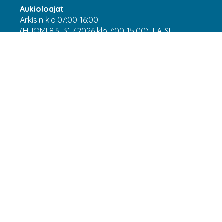
Aukioloajat
Arkisin klo 07:00-16:00
(HUOM! 8.6.-31.7.2026 klo 7:00-15:00) LA-SU
suljettu
Asiakaspalvelu
webshop@laatuantenni.fi
Yritysmyynti
sales@laatuantenni.fi
Webshop by Lillhonga.fi