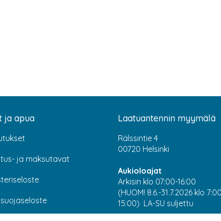
t ja apua
Laatuantennin myymälä
utukset
Rälssintie 4
00720 Helsinki
itus- ja maksutavat
Aukioloajat
teriseloste
Arkisin klo 07:00-16:00
(HUOM! 8.6.-31.7.2026 klo 7:0
osuojaseloste
15:00) LA-SU suljettu