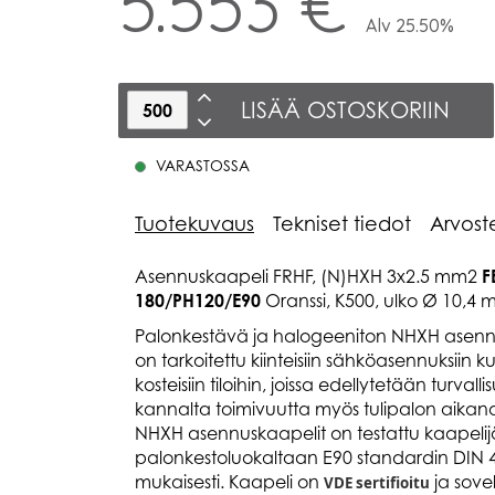
5.553 €
Alv 25.50%
LISÄÄ OSTOSKORIIN
VARASTOSSA
Tuotekuvaus
Tekniset tiedot
Arvost
Asennuskaapeli FRHF, (N)HXH 3x2.5 mm2
F
180/PH120/E90
Oranssi, K500, ulko Ø 10,4 
Palonkestävä ja halogeeniton NHXH asenn
on tarkoitettu kiinteisiin sähköasennuksiin kui
kosteisiin tiloihin, joissa edellytetään turval
kannalta toimivuutta myös tulipalon aikan
NHXH asennuskaapelit on testattu kaapelij
palonkestoluokaltaan E90 standardin DIN 
mukaisesti. Kaapeli on
ja sove
VDE sertifioitu