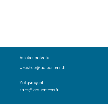
Asiakaspalvelu
webshop@laatuantenni.fi
Yritysmyynti
sales@laatuantenni.fi
0-