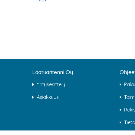
Laatuantenni Oy
Ohjee
Yritysesittely
Pala
Asiakkuus
Toim
Rekis
Tiet