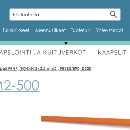
Tukkuliikkeet
Asennusliikeet
Tuotetuki
Yhteystiedot
AAPELOINTI JA KUITUVERKOT
KAAPELIT
OUTLET
eli FRHF, (N)HXH 3x2.5 mm2 , FE180/E90, K500
2-500