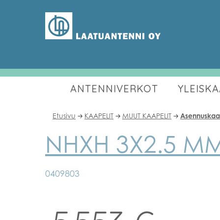
ANTENNIVERKOT
YLEISK
Etusivu
KAAPELIT
MUUT KAAPELIT
Asennuskaap
🡢
🡢
🡢
NHXH 3X2.5 MM
0409803