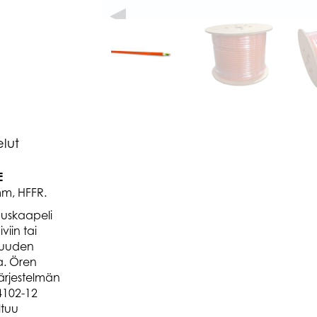
◀
elut
E
mm, HFFR.
uskaapeli
viin tai
lisuuden
a. Ören
ärjestelmän
4102-12
ltuu