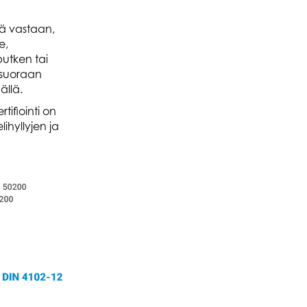
yä vastaan,
e,
putken tai
 suoraan
llä.
tifiointi on
hyllyjen ja