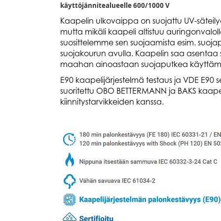
käyttöjännitealueelle 600/1000 V
Kaapelin ulkovaippa on suojattu UV-säteil
mutta mikäli kaapeli altistuu auringonvaloll
suosittelemme sen suojaamista esim. suoja
suojakourun avulla. Kaapelin saa asentaa
maahan ainoastaan suojaputkea käyttämä
E90 kaapelijärjestelmä testaus ja VDE E90 ser
suoritettu OBO BETTERMANN ja BAKS kaapeli
kiinnitystarvikkeiden kanssa.