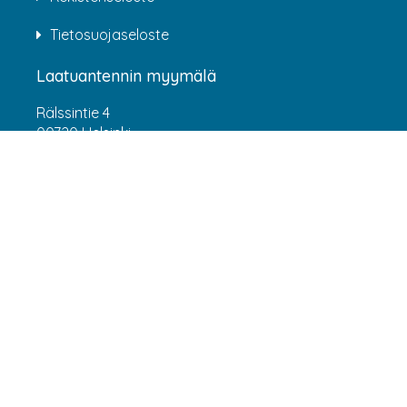
Tietosuojaseloste
Laatuantennin myymälä
Rälssintie 4
00720 Helsinki
Aukioloajat
Arkisin klo 07:00-16:00
(HUOM! 8.6.-31.7.2026 klo 7:00-15:00) LA-SU
suljettu
Asiakaspalvelu
webshop@laatuantenni.fi