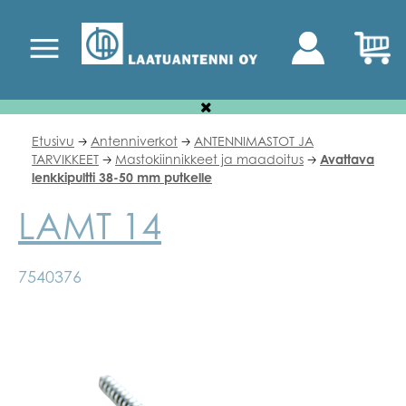
Etusivu
Antenniverkot
ANTENNIMASTOT JA
🡢
🡢
TARVIKKEET
Mastokiinnikkeet ja maadoitus
Avattava
🡢
🡢
lenkkipultti 38-50 mm putkelle
LAMT 14
7540376