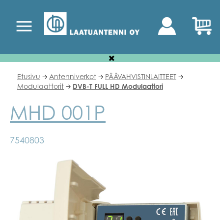
Etusivu
Antenniverkot
PÄÄVAHVISTINLAITTEET
🡢
🡢
🡢
Modulaattorit
DVB-T FULL HD Modulaattori
🡢
MHD 001P
7540803