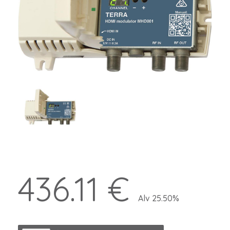
436.11 €
Alv 25.50%