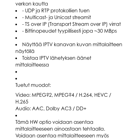
verkon kautta
- UDP ja RTP protokollien tuen
- Multicast- ja Unicast streamit
- TS over IP (Transport Stream over IP) virrat
- Bittinopeudet tyypillisesti jopa ~30 MBps
Näyttää IPTV kanavan kuvan mittalaitteen
näytöllä
Toistaa IPTV lähetyksen äänet
mittalaitteessa
Tuetut muodot:
Video: MPEG?2, MPEG?4 / H.264, HEVC /
H.265
Audio: AAC, Dolby AC3 / DD+
Tämä HW optio voidaan asentaa
mittalaitteeseen ainoastaan tehtaalla.
Voidaan asentaa mittalaitteeseen myös