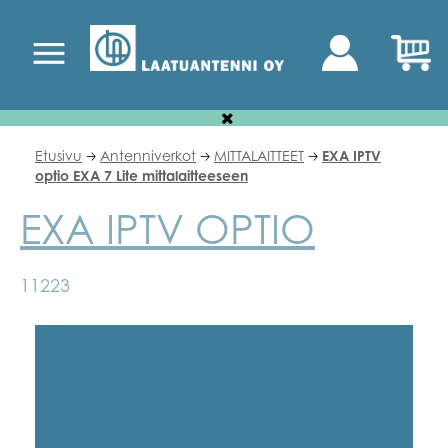
Etusivu
Antenniverkot
MITTALAITTEET
EXA IPTV
🡢
🡢
🡢
optio EXA 7 Lite mittalaitteeseen
EXA IPTV OPTIO
11223