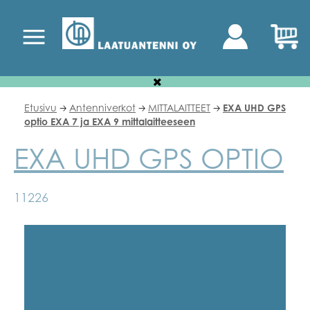
Etusivu
Antenniverkot
MITTALAITTEET
EXA UHD GPS
🡢
🡢
🡢
optio EXA 7 ja EXA 9 mittalaitteeseen
EXA UHD GPS OPTIO
11226