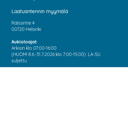
Laatuantennin myymälä
Rälssintie 4
00720 Helsinki
Aukioloajat
Arkisin klo 07:00-16:00
(HUOM! 8.6.-31.7.2026 klo 7:00-15:00) LA-SU
suljettu
Asiakaspalvelu
webshop@laatuantenni.fi
Yritysmyynti
sales@laatuantenni.fi