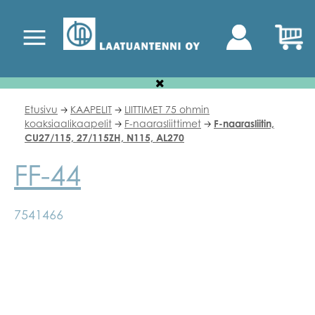
Etusivu
KAAPELIT
LIITTIMET 75 ohmin
🡢
🡢
koaksiaalikaapelit
F-naarasliittimet
F-naarasliitin,
🡢
🡢
CU27/115, 27/115ZH, N115, AL270
FF-44
7541466