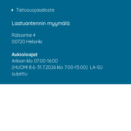
Tietosuojaseloste
Laatuantennin myymälä
Rälssintie 4
00720 Helsinki
Aukioloajat
Arkisin klo 07:00-16:00
(HUOM! 8.6.-31.7.2026 klo 7:00-15:00) LA-SU
suljettu
Asiakaspalvelu
webshop@laatuantenni.fi
Yritysmyynti