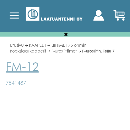
Etusivu
KAAPELIT
LIITTIMET 75 ohmin
🡢
🡢
koaksiaalikaapelit
F-urosliittimet
F-urosliitin, Tellu 7
🡢
🡢
FM-12
7541487