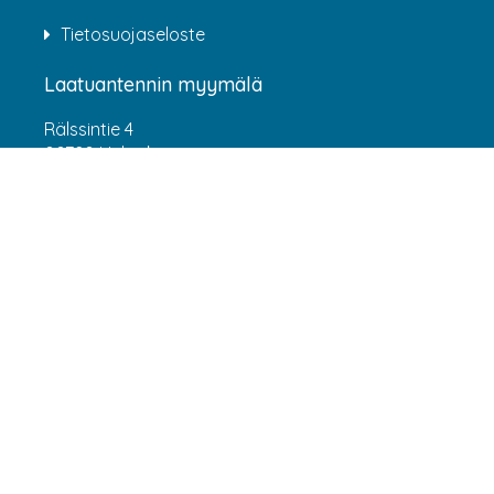
Tietosuojaseloste
Laatuantennin myymälä
Rälssintie 4
00720 Helsinki
Aukioloajat
Arkisin klo 07:00-16:00
(HUOM! 8.6.-31.7.2026 klo 7:00-15:00) LA-SU
suljettu
Asiakaspalvelu
webshop@laatuantenni.fi
Yritysmyynti