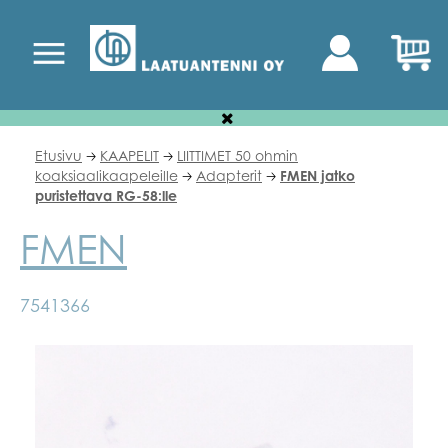
Etusivu
KAAPELIT
LIITTIMET 50 ohmin
🡢
🡢
koaksiaalikaapeleille
Adapterit
FMEN jatko
🡢
🡢
puristettava RG-58:lle
FMEN
7541366