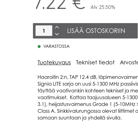
7.22 €
Alv 25.50%
LISÄÄ OSTOSKORIIN
VARASTOSSA
Tuotekuvaus
Tekniset tiedot
Arvost
Haaroitin 2:n, TAP 12.4 dB, läpimenovaime
Signia LITE sarja on uusi 5-1300 MHz passiivi
täyttää vaativankin kohteen tekniset ja m
vaatimukset. Kattaa taajuusalueen 5-1300
3.1), heijastusvaimenus Grade 1 (5-10MHz 
Class A. Sinkkivalurungossa olevat liittimet 
samaan suuntaan ja yhdellä sivulla.