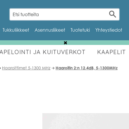
Tukkuliikkeet
Asennusliikeet
Tuotetuki
Yhteystiedot
AAPELOINTI JA KUITUVERKOT
KAAPELIT
OUTLET
Haaroittimet 5-1300 MHz
Haaroitin 2:n 12.4dB, 5-1300MHz

🡢