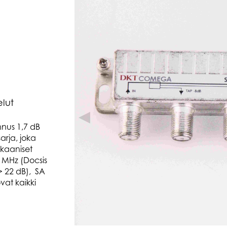
elut
◀
nnus 1,7 dB
sarja, joka
ekaaniset
 MHz (Docsis
> 22 dB), SA
ovat kaikki