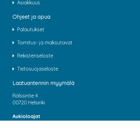
Asiakkuus
Ohjeet ja apua
Palautukset
Toimitus- ja maksutavat
Rekisteriseloste
Tietosuojaseloste
Laatuantennin myymälä
Rälssintie 4
00720 Helsinki
Aukioloajat
Arkisin klo 07:00-16:00
(HUOM! 8.6.-31.7.2026 klo 7:00-15:00) LA-SU
suljettu