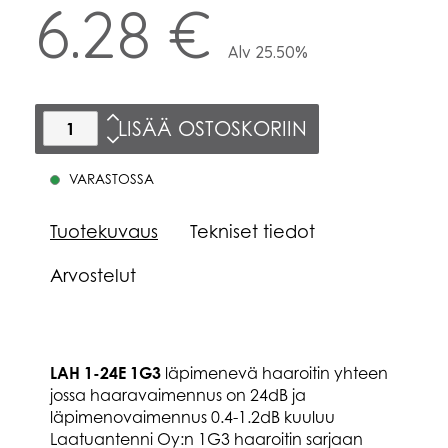
6.28 €
Alv 25.50%
LISÄÄ OSTOSKORIIN
VARASTOSSA
Tuotekuvaus
Tekniset tiedot
Arvostelut
LAH 1-24E 1G3
läpimenevä haaroitin yhteen
jossa haaravaimennus on 24dB ja
läpimenovaimennus 0.4-1.2dB kuuluu
Laatuantenni Oy:n 1G3 haaroitin sarjaan