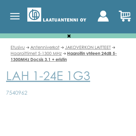
Etusivu
Antenniverkot
JAKOVERKON LAITTEET
🡢
🡢
🡢
Haaroittimet 5-1300 MHz
Haaroitin yhteen 24dB 5-
🡢
1300MHz Docsis 3.1 + eristin
LAH 1-24E 1G3
7540962