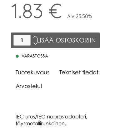
1.83 €
Alv 25.50%
LISÄÄ OSTOSKORIIN
VARASTOSSA
Tuotekuvaus
Tekniset tiedot
Arvostelut
IEC-uros/IEC-naaras adapteri,
täysmetallirunkoinen.