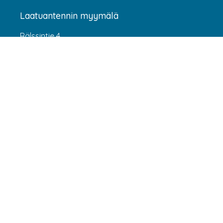
Laatuantennin myymälä
Rälssintie 4
00720 Helsinki
Aukioloajat
Arkisin klo 07:00-16:00
(HUOM! 8.6.-31.7.2026 klo 7:00-15:00) LA-SU
suljettu
Asiakaspalvelu
webshop@laatuantenni.fi
Yritysmyynti
sales@laatuantenni.fi