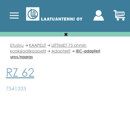
Etusivu
KAAPELIT
LIITTIMET 75 ohmin
🡢
🡢
koaksiaalikaapelit
Adapterit
IEC-adapteri
🡢
🡢
uros/naaras
RZ 62
7541333