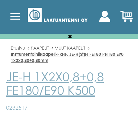
Etusivu
KAAPELIT
MUUT KAAPELIT
🡢
🡢
🡢
Instrumentointikaapeli-FRHF, JE-H(St)H FE180 PH180 E90
1x2x0,80+0,80mm
JE-H 1X2X0,8+0,8
FE180/E90 K500
0232517