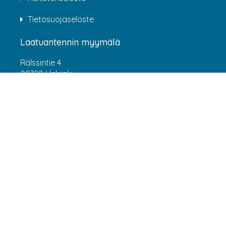
Tietosuojaseloste
Laatuantennin myymälä
Rälssintie 4
00720 Helsinki
Aukioloajat
Arkisin klo 07:00-16:00
(HUOM! 8.6.-31.7.2026 klo 7:00-15:00) LA-SU
suljettu
Asiakaspalvelu
webshop@laatuantenni.fi