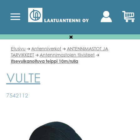
Etusivu
Antenniverkot
ANTENNIMASTOT JA
🡢
🡢
TARVIKKEET
Antennimastojen tiivisteet
🡢
🡢
Itsevulkanoituva teippi 10m/rulla
VULTE
7542112