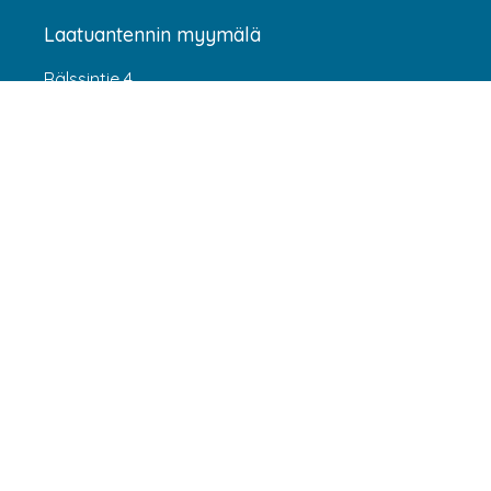
Laatuantennin myymälä
Rälssintie 4
00720 Helsinki
Aukioloajat
Arkisin klo 07:00-16:00
(HUOM! 8.6.-31.7.2026 klo 7:00-15:00) LA-SU
suljettu
Asiakaspalvelu
webshop@laatuantenni.fi
Yritysmyynti
sales@laatuantenni.fi