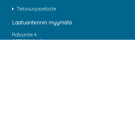
Tietosuojaseloste
Laatuantennin myymälä
Rälssintie 4
00720 Helsinki
Aukioloajat
Arkisin klo 07:00-16:00
(HUOM! 8.6.-31.7.2026 klo 7:00-15:00) LA-SU
suljettu
Asiakaspalvelu
webshop@laatuantenni.fi
Yritysmyynti