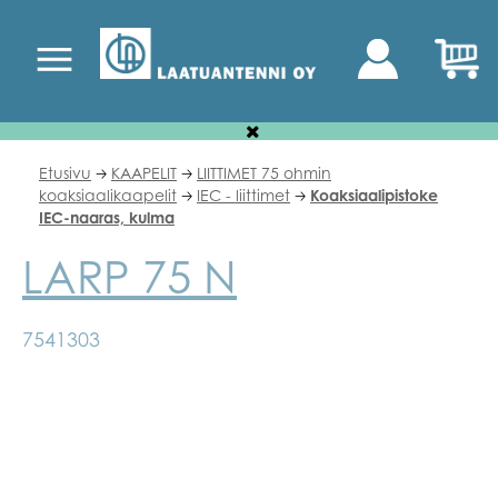
Etusivu
KAAPELIT
LIITTIMET 75 ohmin
🡢
🡢
koaksiaalikaapelit
IEC - liittimet
Koaksiaalipistoke
🡢
🡢
IEC-naaras, kulma
LARP 75 N
7541303