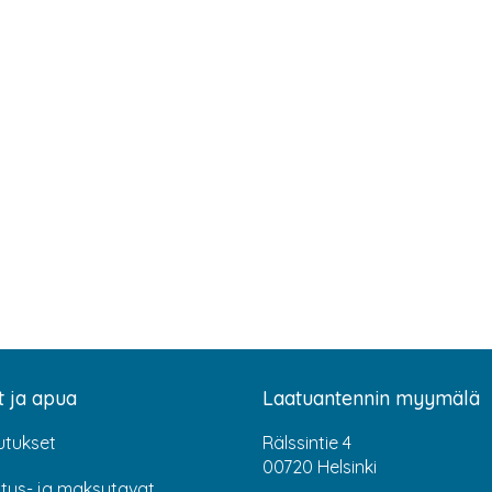
t ja apua
Laatuantennin myymälä
utukset
Rälssintie 4
00720 Helsinki
itus- ja maksutavat