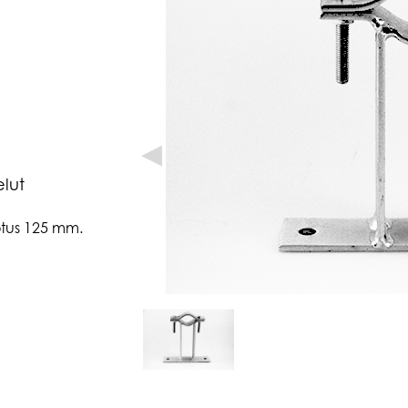
◀
elut
rotus 125 mm.