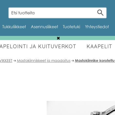
Tukkuliikkeet
Asennusliikeet
Tuotetuki
Yhteystiedot
AAPELOINTI JA KUITUVERKOT
KAAPELIT
OUTLET
VIKKEET
Mastokiinnikkeet ja maadoitus
Mastokiinnike korotet
🡢
🡢