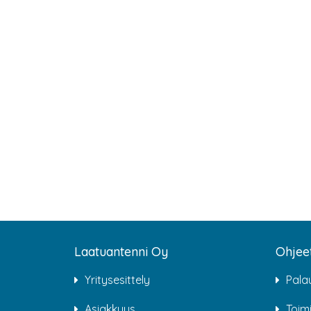
Laatuantenni Oy
Ohjee
Yritysesittely
Pala
Asiakkuus
Toim