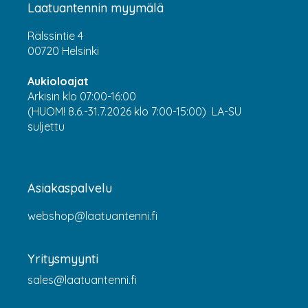
Laatuantennin myymälä
Rälssintie 4
00720 Helsinki
Aukioloajat
Arkisin klo 07:00-16:00
(HUOM! 8.6.-31.7.2026 klo 7:00-15:00) LA-SU
suljettu
Asiakaspalvelu
webshop@laatuantenni.fi
Yritysmyynti
sales@laatuantenni.fi