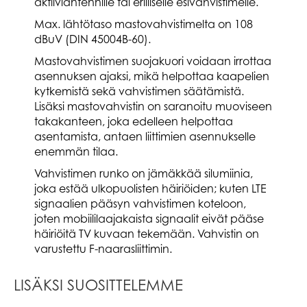
aktiiviantennille tai erilliselle esivahvistimelle.
Max. lähtötaso mastovahvistimelta on 108
dBuV (DIN 45004B-60).
Mastovahvistimen suojakuori voidaan irrottaa
asennuksen ajaksi, mikä helpottaa kaapelien
kytkemistä sekä vahvistimen säätämistä.
Lisäksi mastovahvistin on saranoitu muoviseen
takakanteen, joka edelleen helpottaa
asentamista, antaen liittimien asennukselle
enemmän tilaa.
Vahvistimen runko on jämäkkää silumiinia,
joka estää ulkopuolisten häiriöiden; kuten LTE
signaalien pääsyn vahvistimen koteloon,
joten mobiililaajakaista signaalit eivät pääse
häiriöitä TV kuvaan tekemään. Vahvistin on
varustettu F-naarasliittimin.
LISÄKSI SUOSITTELEMME