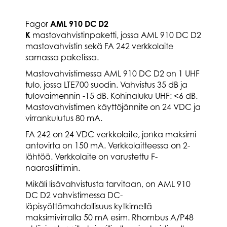
Fagor
AML 910 DC D2
K
mastovahvistinpaketti, jossa AML 910 DC D2
mastovahvistin sekä FA 242 verkkolaite
samassa paketissa.
Mastovahvistimessa AML 910 DC D2 on 1 UHF
tulo, jossa LTE700 suodin. Vahvistus 35 dB ja
tulovaimennin -15 dB. Kohinaluku UHF: <6 dB.
Mastovahvistimen käyttöjännite on 24 VDC ja
virrankulutus 80 mA.
FA 242 on 24 VDC verkkolaite, jonka maksimi
antovirta on 150 mA. Verkkolaitteessa on 2-
lähtöä. Verkkolaite on varustettu F-
naarasliittimin.
Mikäli lisävahvistusta tarvitaan, on AML 910
DC D2 vahvistimessa DC-
läpisyöttömahdollisuus kytkimellä
maksimivirralla 50 mA esim. Rhombus A/P48