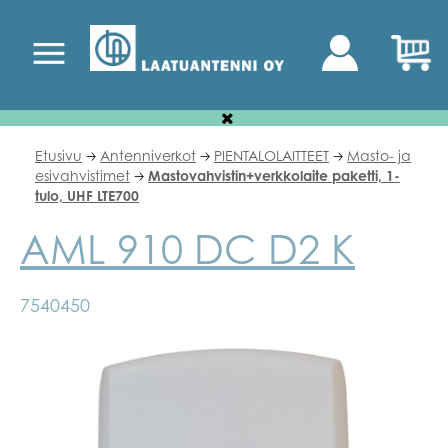
Etusivu
Antenniverkot
PIENTALOLAITTEET
Masto- ja
🡢
🡢
🡢
esivahvistimet
Mastovahvistin+verkkolaite paketti, 1-
🡢
tulo, UHF LTE700
AML 910 DC D2 K
7540450